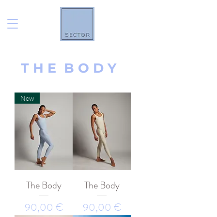
T H E B O D Y
New
The Body
The Body
Prezzo
Prezzo
90,00 €
90,00 €