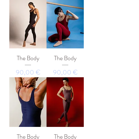
The Body
The Body
Prezzo
Prezzo
90,00 €
90,00 €
The Body
The Body