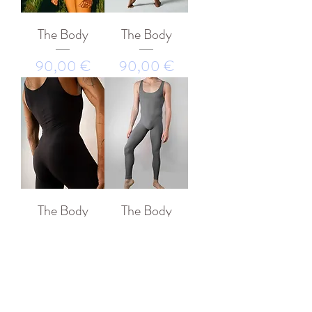
The Body
The Body
Prezzo
Prezzo
90,00 €
90,00 €
The Body
The Body
Prezzo
Prezzo
90,00 €
90,00 €