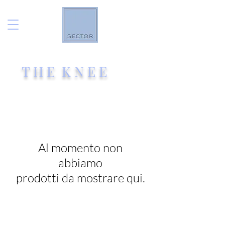
T H E K N E E
Al momento non
abbiamo
prodotti da mostrare qui.